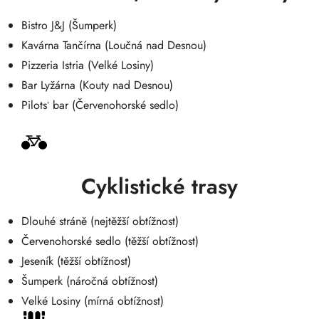
Bistro J&J (Šumperk)
Kavárna Tančírna (Loučná nad Desnou)
Pizzeria Istria (Velké Losiny)
Bar Lyžárna (Kouty nad Desnou)
Pilots
bar (Červenohorské sedlo)
’
Cyklistické trasy
Dlouhé stráně (nejtěžší obtížnost)
Červenohorské sedlo (těžší obtížnost)
Jeseník (těžší obtížnost)
Šumperk (náročná obtížnost)
Velké Losiny (mírná obtížnost)